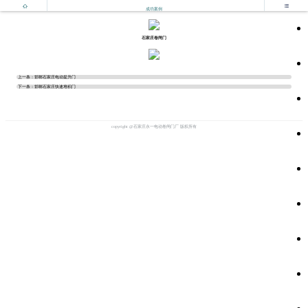


成功案例
石家庄卷闸门
上一条：
邯郸石家庄电动提升门
下一条：
邯郸石家庄快速堆积门
copyright @石家庄永一电动卷闸门厂 版权所有