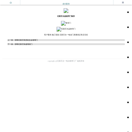


成功案例
石家庄水晶卷帘门制作
客户案例 施工现场 石家庄永一电动门质量保证售后无忧
上一条：
邯郸石家庄双层铝合金卷闸门
下一条：
邯郸石家庄快速堆积门
copyright @石家庄永一电动卷闸门厂 版权所有